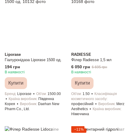
Liporase
RADIESSE
Гіалуронідаза Liporase 1500 од.
Філер Radiesse 1,5 мл
194 грн
6 050 грн
6 695 грн
В наявності
В наявності
Купити
Купити
Бренд
Liporase
Об'єм
1500.00
Об'єм
1.50
Класифікація
Країна виробник
Південна
косметичного засобу
Корея
Виробник
Daehan New
професійний
Виробник
Merz
Pharm Co., Ltd.
Aesthetics
Країна виробник
Німеччина
−11%