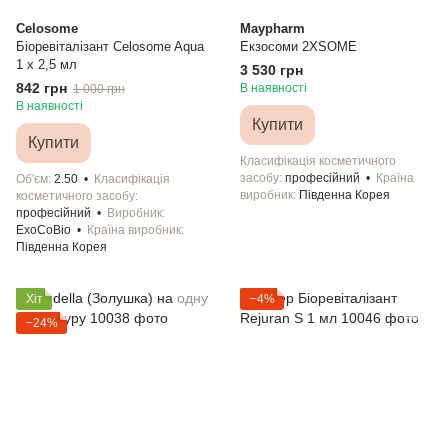
Celosome
Maypharm
Біоревіталізант Celosome Aqua
Екзосоми 2XSOME
1 x 2,5 мл
3 530 грн
842 грн
В наявності
1 000 грн
В наявності
Купити
Купити
Класифікація косметичного
засобу
професійний
Країна
Об'єм
2.50
Класифікація
виробник
Південна Корея
косметичного засобу
професійний
Виробник
ExoCoBio
Країна виробник
Південна Корея
Хіт
−4%
−24%