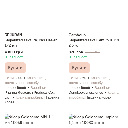
REJURAN
GemVous
Біоревіталізант Rejuran Healer
Біоревіталізант GemVous PN
1×2 мл
2,5 мл
4 800 грн
870 грн
1 070 грн
В наявності
В наявності
Купити
Купити
Об'єм
2.00
Класифікація
Об'єм
2.50
Класифікація
косметичного засобу
косметичного засобу
професійний
Виробник
професійний
Виробник
Pharma Research Products Co.,
Dongkook Lifescience
Країна
Ltd.,
Країна виробник
Південна
виробник
Південна Корея
Корея