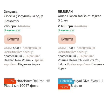
Золушка
REJURAN
Cindella (Золушка) на одну
Філер Біоревіталізант Rejuran
процедуру
S 1 мл
765 грн
2 400 грн
1 000 грн
2 500 грн
В наявності
В наявності
Купити
Купити
Об'єм
5.00
Класифікація
Об'єм
1.00
Класифікація
косметичного засобу
косметичного засобу
професійний
Виробник
професійний
Виробник
Daehan New Pharm
Країна
Pharma Research Products Co.,
виробник
Південна Корея
Ltd.,
Країна виробник
Південна
Корея
−13%
Новинка
−32%