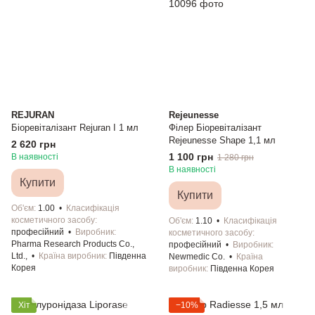
REJURAN
Rejeunesse
Біоревіталізант Rejuran I 1 мл
Філер Біоревіталізант
Rejeunesse Shape 1,1 мл
2 620 грн
1 100 грн
В наявності
1 280 грн
В наявності
Купити
Купити
Об'єм
1.00
Класифікація
косметичного засобу
Об'єм
1.10
Класифікація
професійний
Виробник
косметичного засобу
Pharma Research Products Co.,
професійний
Виробник
Ltd.,
Країна виробник
Південна
Newmedic Co.
Країна
Корея
виробник
Південна Корея
Хіт
−10%