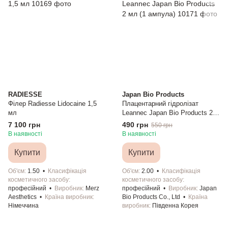
RADIESSE
Japan Bio Products
Філер Radiesse Lidocaine 1,5
Плацентарний гідролізат
мл
Leannec Japan Bio Products 2
мл (1 ампула)
7 100 грн
490 грн
550 грн
В наявності
В наявності
Купити
Купити
Об'єм
1.50
Класифікація
Об'єм
2.00
Класифікація
косметичного засобу
косметичного засобу
професійний
Виробник
Merz
професійний
Виробник
Japan
Aesthetics
Країна виробник
Bio Products Co., Ltd
Країна
Німеччина
виробник
Південна Корея