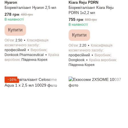
Hyaron
Kiara Reju PDRN
Біоревіталізант Hyaron 2,5 мл
Біоревіталізант Kiara Reju
PDRN 1х2,2 мл
278 грн
480 грн
755 грн
В наявності
880 грн
В наявності
Купити
Купити
Об'єм
2.50
Класифікація
косметичного засобу
Об'єм
2.20
Класифікація
професійний
Виробник
косметичного засобу
Donkook Рharmaceutical
Країна
професійний
Виробник
виробник
Південна Корея
Dongkook
Країна виробник
Південна Корея
−16%