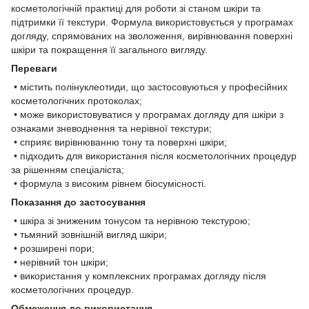
косметологічній практиці для роботи зі станом шкіри та
підтримки її текстури. Формула використовується у програмах
догляду, спрямованих на зволоження, вирівнювання поверхні
шкіри та покращення її загального вигляду.
Переваги
• містить полінуклеотиди, що застосовуються у професійних
косметологічних протоколах;
• може використовуватися у програмах догляду для шкіри з
ознаками зневоднення та нерівної текстури;
• сприяє вирівнюванню тону та поверхні шкіри;
• підходить для використання після косметологічних процедур
за рішенням спеціаліста;
• формула з високим рівнем біосумісності.
Показання до застосування
• шкіра зі зниженим тонусом та нерівною текстурою;
• тьмяний зовнішній вигляд шкіри;
• розширені пори;
• нерівний тон шкіри;
• використання у комплексних програмах догляду після
косметологічних процедур.
Обмеження до використання