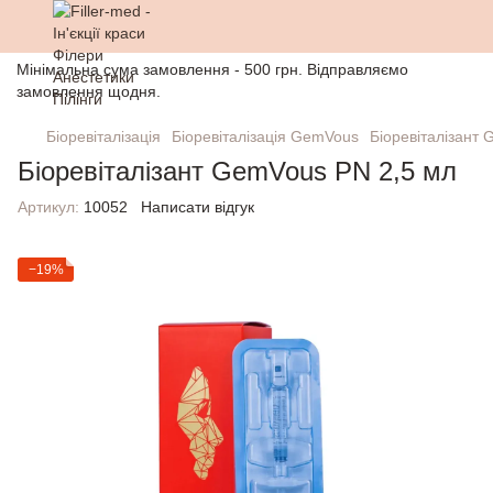
Мінімальна сума замовлення - 500 грн. Відправляємо
замовлення щодня.
Біоревіталізація
Біоревіталізація GemVous
Біоревіталізант
Біоревіталізант GemVous PN 2,5 мл
Артикул:
10052
Написати відгук
−19%