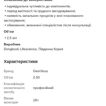
• індивідуальна чутливість до компонентів;
• період вагітності та грудного вигодовування;
• наявність запальних процесів у зоні планованого
застосування;
• обмеження, визначені спеціалістом після консультації.
Об’єм
• 2,5 мл
Виробник
Dongkook Lifescience, Південна Корея
Характеристики
Бренд
GemVous
Об'єм
2.50
Класифікація
косметичного
професійний
засобу
Вікова
18+
категорія