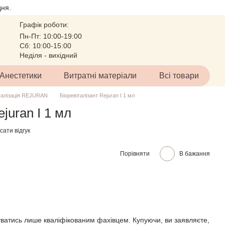
ня.
Графік роботи:
Пн-Пт: 10:00-19:00
Сб: 10:00-15:00
Неділя - вихідний
Анестетики
Витратні матеріали
Всі товари
італізація REJURAN
Біоревіталізант Rejuran I 1 мл
juran I 1 мл
ати відгук
Порівняти
В бажання
ватись лише кваліфікованим фахівцем. Купуючи, ви заявляєте,