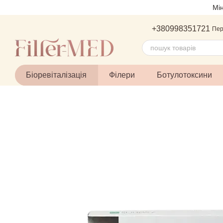
Перейти до основного контенту
Мі
+380998351721
Пер
Біоревіталізація
Філери
Ботулотоксини