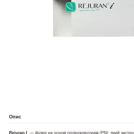
Опис
Rejuran I
— філер на основі полінуклеотидів (PN), який застос