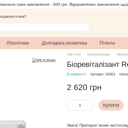
німальна сума замовлення - 500 грн. Відправляємо замовлення щод
едзвонити вам?
Ліполітики
Долгядова косметика
Пілінги
Filler-med
Біоревіталізація
Біорев
Біоревіталізант Re
В наявності
Артикул: 10063
Напис
2 620 грн
Купити
Увага! Препарат може застосову