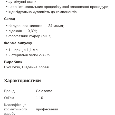
• аутоімунні стани;
• наявність запальних процесів у зоні планованої процедури;
• індивідуальна чутливість до компонентів.
Склад
• гіалуронова кислота — 24 мг/мл;
• лідокаїн — 0,3%;
• фосфатний буфер (pH 7).
Форма випуску
• 1 шприц × 1,1 мл;
• 2 стерильні голки 27G ½.
Виробник
ExoCoBio, Південна Корея
Характеристики
Бренд
Celosome
Об'єм
1.10
Класифікація
косметичного
професійний
засобу