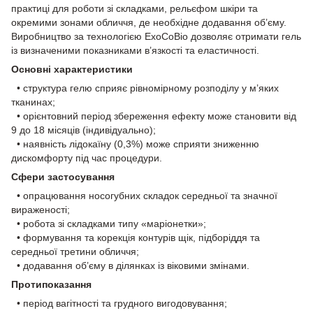
практиці для роботи зі складками, рельєфом шкіри та
окремими зонами обличчя, де необхідне додавання об’єму.
Виробництво за технологією ExoCoBio дозволяє отримати гель
із визначеними показниками в’язкості та еластичності.
Основні характеристики
• структура гелю сприяє рівномірному розподілу у м’яких
тканинах;
• орієнтовний період збереження ефекту може становити від
9 до 18 місяців (індивідуально);
• наявність лідокаїну (0,3%) може сприяти зниженню
дискомфорту під час процедури.
Сфери застосування
• опрацювання носогубних складок середньої та значної
вираженості;
• робота зі складками типу «маріонетки»;
• формування та корекція контурів щік, підборіддя та
середньої третини обличчя;
• додавання об’єму в ділянках із віковими змінами.
Протипоказання
• період вагітності та грудного вигодовування;