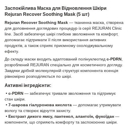
Заспокійлива Маска для Відновлення Шкіри
Rejuran Recover Soothing Mask (5 шт)
Rejuran Recover Soothing Mask
— тканинна маска, створена
для доповнення доглядових процедур із серії REJURAN Clinic
line. Засіб забезпечує шкірі глибоке зволоження та комфорт,
допомагає підтримати її після використання активних
продуктів, а також сприяє приємному охолоджувальному
ефекту.
До складу маски входить адаптований полінуклеотид
c-PDRN
,
розроблений REJURAN спеціально для косметичного догляду.
Завдяки дрібній молекулярній структурі компонента есенція
рівномірно розподіляється по шкірі.
Активні інгредієнти:
•
c-PDRN
— забезпечує тривале зволоження та підтримує
стан шкіри.
•
7-шарова гіалуронова кислота
— допомагає утримувати
вологу та створює відчуття захисту.
•
Екстракт дикого ямсу, пантенол, алантоїн, фукоїдан
—
компоненти, що сприяють комфорту та заспокоєнню шкіри.