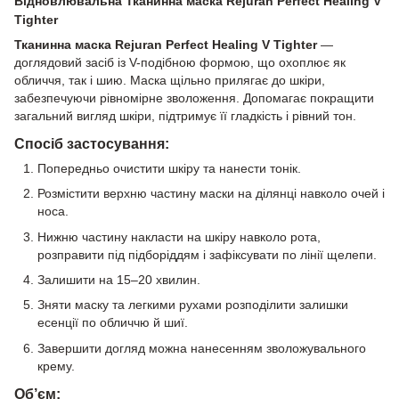
Відновлювальна Тканинна маска
Rejuran Perfect Healing V
Tighter
Тканинна маска
Rejuran Perfect Healing V Tighter
—
доглядовий засіб із V-подібною формою, що охоплює як
обличчя, так і шию. Маска щільно прилягає до шкіри,
забезпечуючи рівномірне зволоження. Допомагає покращити
загальний вигляд шкіри, підтримує її гладкість і рівний тон.
Спосіб застосування:
Попередньо очистити шкіру та нанести тонік.
Розмістити верхню частину маски на ділянці навколо очей і
носа.
Нижню частину накласти на шкіру навколо рота,
розправити під підборіддям і зафіксувати по лінії щелепи.
Залишити на 15–20 хвилин.
Зняти маску та легкими рухами розподілити залишки
есенції по обличчю й шиї.
Завершити догляд можна нанесенням зволожувального
крему.
Об’єм: