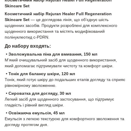
Skincare Set
Косметичний набір
Rejuran Healer Full Regeneration
Skincare Set
— це доглядова лінія, що об’єднує шість
щоденних засобів. Продукти розроблені для комплексного
щоденного використання та містять модифікований
полінуклеотид c-PDRN.
До набору входять:
•
Зволожувальна піна для вмивання, 150 мл
М’який очищувальний засіб для щоденного використання,
який допомагає підтримувати чистоту та комфорт шкіри.
•
Тонік для балансу шкіри, 120 мл
Тонік, який готує шкіру до подальших етапів догляду та сприяє
рівномірному зволоженню.
•
Сироватка для догляду, 30 мл
Легкий засіб для щоденного застосування, що підтримує
гладкість і рівний вигляд шкіри.
•
Освіжаюча емульсія, 45 мл
Емульсія з легкою текстурою для комфортного зволоження та
догляду протягом дня.