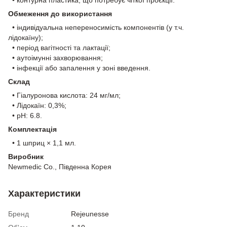
Обмеження до використання
• індивідуальна непереносимість компонентів (у т.ч.
лідокаїну);
• період вагітності та лактації;
• аутоімунні захворювання;
• інфекції або запалення у зоні введення.
Склад
• Гіалуронова кислота: 24 мг/мл;
• Лідокаїн: 0,3%;
• pH: 6.8.
Комплектація
• 1 шприц × 1,1 мл.
Виробник
Newmedic Co., Південна Корея
Характеристики
Бренд
Rejeunesse