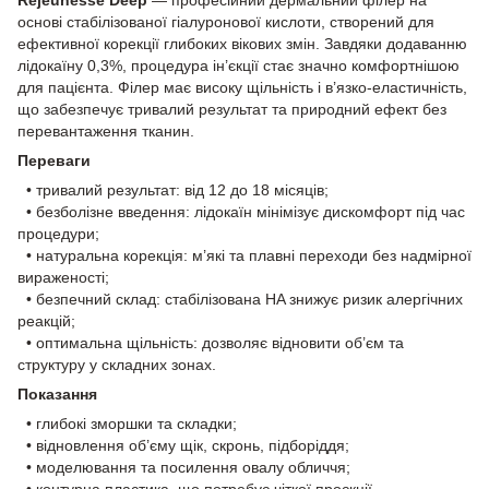
основі стабілізованої гіалуронової кислоти, створений для
ефективної корекції глибоких вікових змін. Завдяки додаванню
лідокаїну 0,3%, процедура ін’єкції стає значно комфортнішою
для пацієнта. Філер має високу щільність і в’язко-еластичність,
що забезпечує тривалий результат та природний ефект без
перевантаження тканин.
Переваги
• тривалий результат: від 12 до 18 місяців;
• безболізне введення: лідокаїн мінімізує дискомфорт під час
процедури;
• натуральна корекція: м’які та плавні переходи без надмірної
вираженості;
• безпечний склад: стабілізована HA знижує ризик алергічних
реакцій;
• оптимальна щільність: дозволяє відновити об’єм та
структуру у складних зонах.
Показання
• глибокі зморшки та складки;
• відновлення об’єму щік, скронь, підборіддя;
• моделювання та посилення овалу обличчя;
• контурна пластика, що потребує чіткої проєкції.