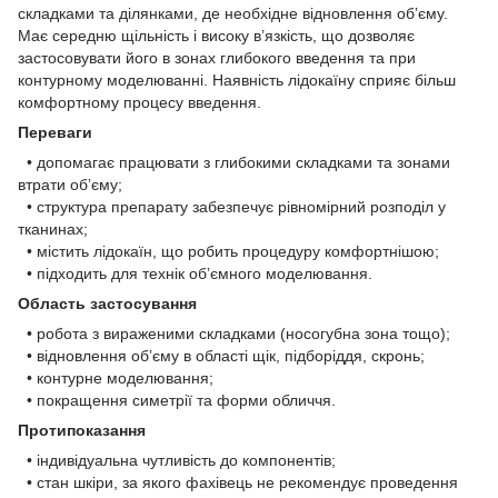
складками та ділянками, де необхідне відновлення обʼєму.
Має середню щільність і високу в’язкість, що дозволяє
застосовувати його в зонах глибокого введення та при
контурному моделюванні. Наявність лідокаїну сприяє більш
комфортному процесу введення.
Переваги
• допомагає працювати з глибокими складками та зонами
втрати обʼєму;
• структура препарату забезпечує рівномірний розподіл у
тканинах;
• містить лідокаїн, що робить процедуру комфортнішою;
• підходить для технік обʼємного моделювання.
Область застосування
• робота з вираженими складками (носогубна зона тощо);
• відновлення обʼєму в області щік, підборіддя, скронь;
• контурне моделювання;
• покращення симетрії та форми обличчя.
Протипоказання
• індивідуальна чутливість до компонентів;
• стан шкіри, за якого фахівець не рекомендує проведення