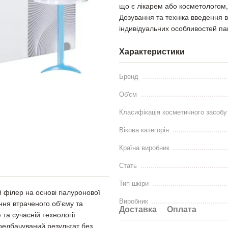
що є лікарем або косметологом,
Дозування та техніка введення в
індивідуальних особливостей па
Характеристики
Бренд
Об'єм
Класифікація косметичного засобу
Вікова категорія
Країна виробник
Стать
Тип шкіри
філер на основі гіалуронової
Виробник
ння втраченого об’єму та
Доставка
Оплата
та сучасній технології
редбачуваний результат без