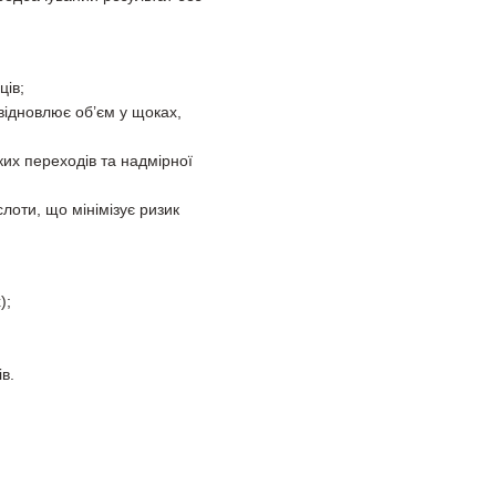
ців;
відновлює об’єм у щоках,
их переходів та надмірної
лоти, що мінімізує ризик
);
в.