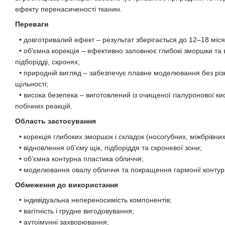
ефекту перенасиченості тканин.
Переваги
• довготривалий ефект – результат зберігається до 12–18 міся
• об'ємна корекція – ефективно заповнює глибокі зморшки та 
підборідді, скронях;
• природній вигляд – забезпечує плавне моделювання без різк
щільності;
• висока безепека – виготовлений із очищеної гіалуронової кис
побічних реакцій.
Область застосування
• корекція глибоких зморшок і складок (носогубних, міжбрівних
• відновлення об’єму щік, підборіддя та скроневої зони;
• об’ємна контурна пластика обличчя;
• моделювання овалу обличчя та покращення гармонії контурі
Обмеження до використання
• індивідуальна непереносимість компонентів;
• вагітність і грудне вигодовування;
• аутоімунні захворювання;