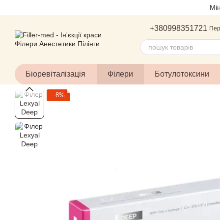
Перейти до основного контенту
Мі
+380998351721
Пер
Біоревіталізація
Філери
Ботулотоксини
−8%