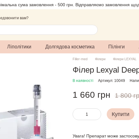
німальна сума замовлення - 500 грн. Відправляємо замовлення щод
едзвонити вам?
Ліполітики
Долгядова косметика
Пілінги
Filler-med
Філери
Філери LEXYAL
Філер Lexyal Deep
В наявності
Артикул: 10049
Напис
1 660 грн
1 800 г
Купити
Увага! Препарат може застосову