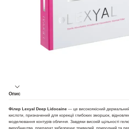
Опис
Філер Lexyal Deep
Lidocaine
— це високоякісний дермальний 
кислоти, призначений для корекції глибоких зморшок, відновле
моделювання контурів обличчя. Завдяки високій щільності гелю 
виробництва, препарат забезпечує тривалий, природний та пе