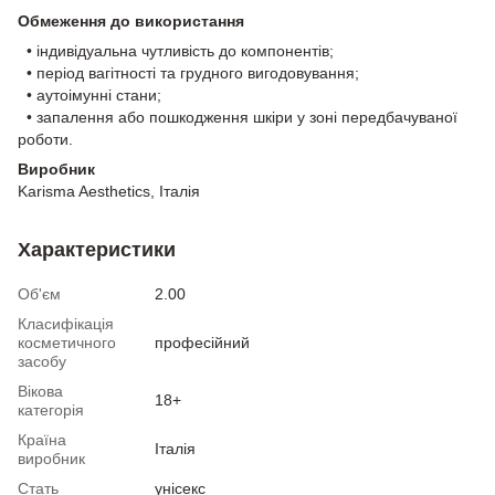
Обмеження до використання
• індивідуальна чутливість до компонентів;
• період вагітності та грудного вигодовування;
• аутоімунні стани;
• запалення або пошкодження шкіри у зоні передбачуваної
роботи.
Виробник
Karisma Aesthetics, Італія
Характеристики
Об'єм
2.00
Класифікація
косметичного
професійний
засобу
Вікова
18+
категорія
Країна
Італія
виробник
Стать
унісекс