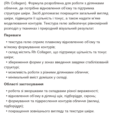
(Rh Collagen). Формула розроблена для роботи з ділянками
обличчя, де потрібне відновлення об’єму та підтримка
структури шкіри. Засіб допомагає покращити загальний вигляд
шкіри, підвищити її щільність і тонус, а також надати м’яке
моделювання контурів. Текстура гелю забезпечує рівномірний
розподіл у тканинах і природний візуальний результат.
Переваги
• текстура гелю сприяє плавному відновленню об’єму та
м’якому формуванню контурів;
• склад містить Rh Collagen, що підтримує щільність та тонус
шкіри;
• збереження форми у зонах введення завдяки стабілізованій
структурі;
• можливість роботи з різними ділянками обличчя;
• мінімальний вміст домішок у складі.
Області застосування
• робота зі зморшками та складками різної вираженості;
• відновлення об’єму в ділянці щік, підборіддя, скронь;
• формування та підкреслення контурів обличчя (вилиці,
підборіддя);
• покращення зовнішнього вигляду та текстури шкіри.