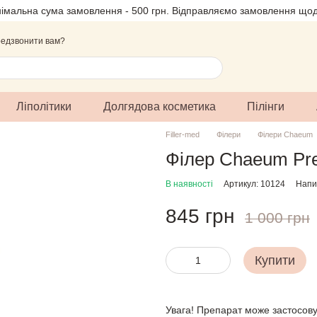
німальна сума замовлення - 500 грн. Відправляємо замовлення щод
едзвонити вам?
Ліполітики
Долгядова косметика
Пілінги
Filler-med
Філери
Філери Chaeum
Філер Chaeum Pre
В наявності
Артикул: 10124
Напис
845 грн
1 000 грн
Купити
Увага! Препарат може застосову