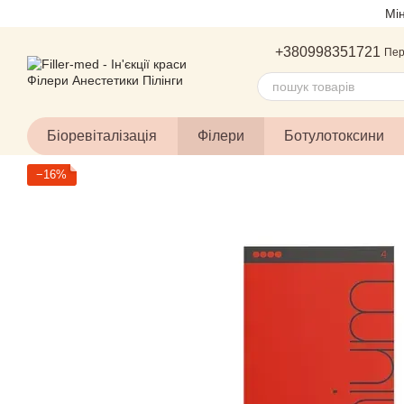
Перейти до основного контенту
Мі
+380998351721
Пер
Біоревіталізація
Філери
Ботулотоксини
−16%