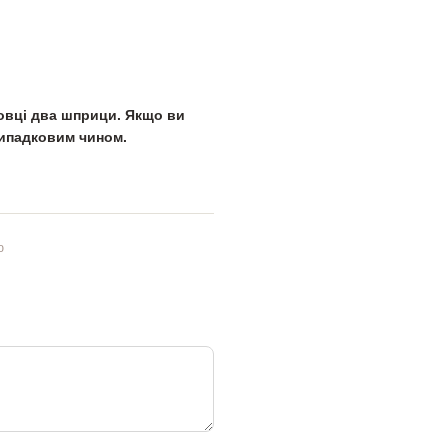
ковці два шприци. Якщо ви
випадковим чином.
ю