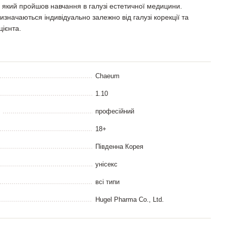
 який пройшов навчання в галузі естетичної медицини.
изначаються індивідуально залежно від галузі корекції та
цієнта.
Chaeum
1.10
професійний
18+
Південна Корея
унісекс
всі типи
Hugel Pharma Co., Ltd.