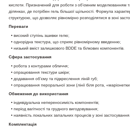
кислоти. Призначений для роботи з об’ємним моделюванням та
ділянках, де потрібен гель більшої щільності. Формула характ
структурою, що дозволяє рівномірно розподілятися в зоні заст
Переваги
• високий ступінь зшивки гелю;
• однорідна текстура, що сприяє рівномірному введенню;
• низький вміст залишкового BDDE та білкових компонентів.
Сфера застосування
• робота з контурами обличчя;
• опрацювання текстури шкіри;
• додавання об’єму та підкреслення ліній губ;
• опрацювання пероральної зони (лінії біля рота, «маріонетки»
Обмеження до використання
• індивідуальна непереносимість компонентів;
• період вагітності та грудного вигодовування;
• наявність локальних запальних процесів у зоні застосування
Комплектація