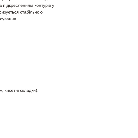
 підкресленням контурів у
еризується стабільною
осування.
, кисетні складки).
.