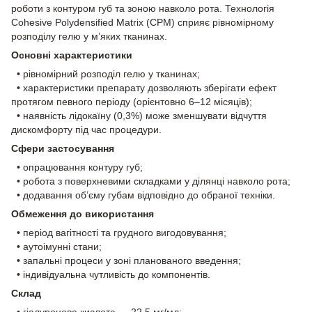
роботи з контуром губ та зоною навколо рота. Технологія
Cohesive Polydensified Matrix (CPM) сприяє рівномірному
розподілу гелю у м’яких тканинах.
Основні характеристики
• рівномірний розподіл гелю у тканинах;
• характеристики препарату дозволяють зберігати ефект
протягом певного періоду (орієнтовно 6–12 місяців);
• наявність лідокаїну (0,3%) може зменшувати відчуття
дискомфорту під час процедури.
Сфери застосування
• опрацювання контуру губ;
• робота з поверхневими складками у ділянці навколо рота;
• додавання об’єму губам відповідно до обраної техніки.
Обмеження до використання
• період вагітності та грудного вигодовування;
• аутоімунні стани;
• запальні процеси у зоні планованого введення;
• індивідуальна чутливість до компонентів.
Склад
• гіалуронова кислота — 22,5 мг/мл;