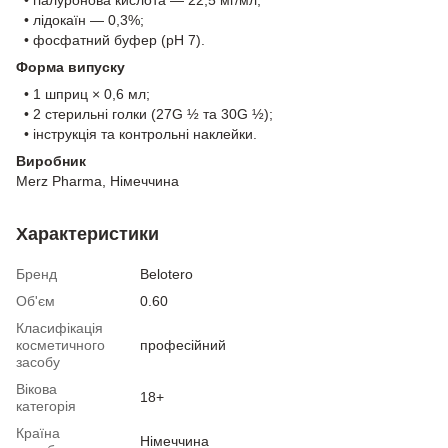
• лідокаїн — 0,3%;
• фосфатний буфер (pH 7).
Форма випуску
• 1 шприц × 0,6 мл;
• 2 стерильні голки (27G ½ та 30G ½);
• інструкція та контрольні наклейки.
Виробник
Merz Pharma, Німеччина
Характеристики
Бренд
Belotero
Об'єм
0.60
Класифікація
косметичного
професійний
засобу
Вікова
18+
категорія
Країна
Німеччина