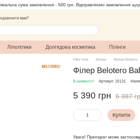
німальна сума замовлення - 500 грн. Відправляємо замовлення щод
едзвонити вам?
Ліполітики
Долгядова косметика
Пілінги
Filler-med
Філери
Філери Belotero
Філер Belotero Ba
В наявності
Артикул: 10131
Напис
5 390 грн
6 387 г
Купити
Увага! Препарат може застосову