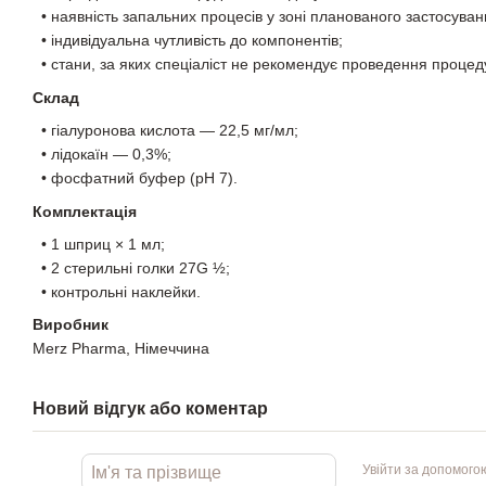
• наявність запальних процесів у зоні планованого застосуван
• індивідуальна чутливість до компонентів;
• стани, за яких спеціаліст не рекомендує проведення процед
Склад
• гіалуронова кислота — 22,5 мг/мл;
• лідокаїн — 0,3%;
• фосфатний буфер (pH 7).
Комплектація
• 1 шприц × 1 мл;
• 2 стерильні голки 27G ½;
• контрольні наклейки.
Виробник
Merz Pharma, Німеччина
Новий відгук або коментар
Увійти за допомого