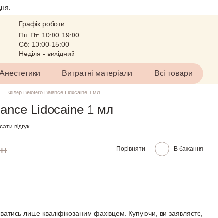
ня.
Графік роботи:
Пн-Пт: 10:00-19:00
Сб: 10:00-15:00
Неділя - вихідний
Анестетики
Витратні матеріали
Всі товари
Філер Belotero Balance Lidocaine 1 мл
lance Lidocaine 1 мл
ати відгук
рн
Порівняти
В бажання
ватись лише кваліфікованим фахівцем. Купуючи, ви заявляєте,