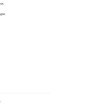
ня;
ури.
ю