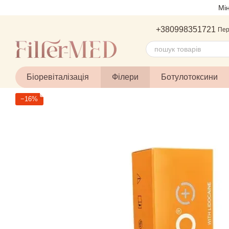
Перейти до основного контенту
Мі
+380998351721
Пер
Біоревіталізація
Філери
Ботулотоксини
−16%