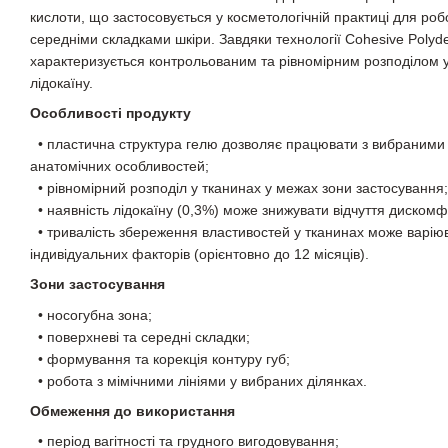
кислоти, що застосовується у косметологічній практиці для ро
середніми складками шкіри. Завдяки технології Cohesive Polyde
характеризується контрольованим та рівномірним розподілом у 
лідокаїну.
Особливості продукту
• пластична структура гелю дозволяє працювати з вибраними
анатомічних особливостей;
• рівномірний розподіл у тканинах у межах зони застосування;
• наявність лідокаїну (0,3%) може знижувати відчуття дискомф
• тривалість збереження властивостей у тканинах може варію
індивідуальних факторів (орієнтовно до 12 місяців).
Зони застосування
• носогубна зона;
• поверхневі та середні складки;
• формування та корекція контуру губ;
• робота з мімічними лініями у вибраних ділянках.
Обмеження до використання
• період вагітності та грудного вигодовування;