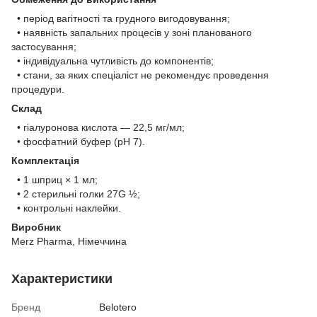
• період вагітності та грудного вигодовування;
• наявність запальних процесів у зоні планованого
застосування;
• індивідуальна чутливість до компонентів;
• стани, за яких спеціаліст не рекомендує проведення
процедури.
Склад
• гіалуронова кислота — 22,5 мг/мл;
• фосфатний буфер (pH 7).
Комплектація
• 1 шприц × 1 мл;
• 2 стерильні голки 27G ½;
• контрольні наклейки.
Виробник
Merz Pharma, Німеччина
Характеристики
Бренд
Belotero