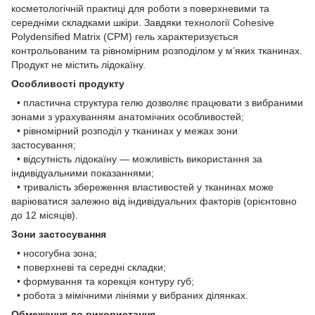
косметологічній практиці для роботи з поверхневими та
середніми складками шкіри. Завдяки технології Cohesive
Polydensified Matrix (CPM) гель характеризується
контрольованим та рівномірним розподілом у м’яких тканинах.
Продукт не містить лідокаїну.
Особливості продукту
• пластична структура гелю дозволяє працювати з вибраними
зонами з урахуванням анатомічних особливостей;
• рівномірний розподіл у тканинах у межах зони
застосування;
• відсутність лідокаїну — можливість використання за
індивідуальними показаннями;
• тривалість збереження властивостей у тканинах може
варіюватися залежно від індивідуальних факторів (орієнтовно
до 12 місяців).
Зони застосування
• носогубна зона;
• поверхневі та середні складки;
• формування та корекція контуру губ;
• робота з мімічними лініями у вибраних ділянках.
Обмеження до використання