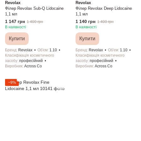
Revolax
Revolax
Філер Revolax Sub-Q Lidocaine
Філер Revolax Deep Lidocaine
1,1 мл
1,1 мл
1 147 грн
1 140 грн
1 400 грн
1 400 грн
В наявності
В наявності
Купити
Купити
Бренд
Revolax
Об'єм
1.10
Бренд
Revolax
Об'єм
1.10
Класифікація косметичного
Класифікація косметичного
засобу
професійний
засобу
професійний
Виробник
Across Co
Виробник
Across Co
−9%