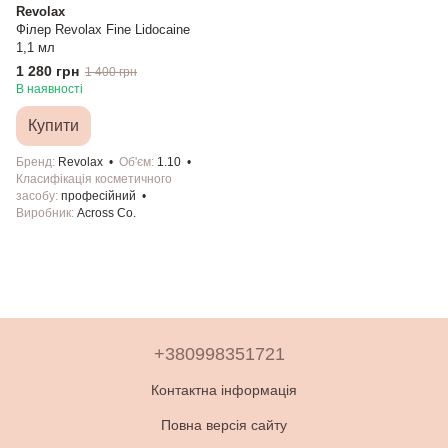
Revolax
Філер Revolax Fine Lidocaine
1,1 мл
1 280 грн
1 400 грн
В наявності
Купити
Бренд
Revolax
Об'єм
1.10
Класифікація косметичного
засобу
професійний
Виробник
Across Co.
+380998351721
Контактна інформація
Повна версія сайту